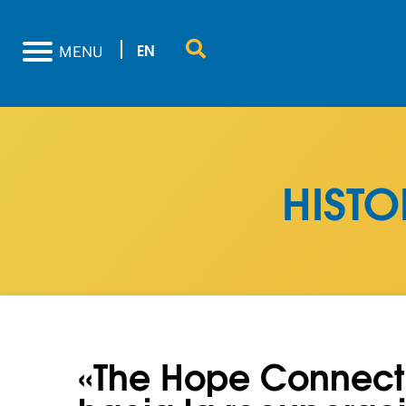
EN
MENU
HIST
«The Hope Connecti