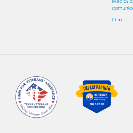
Medios 
comunic
Otro