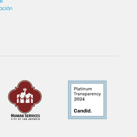
de
ación