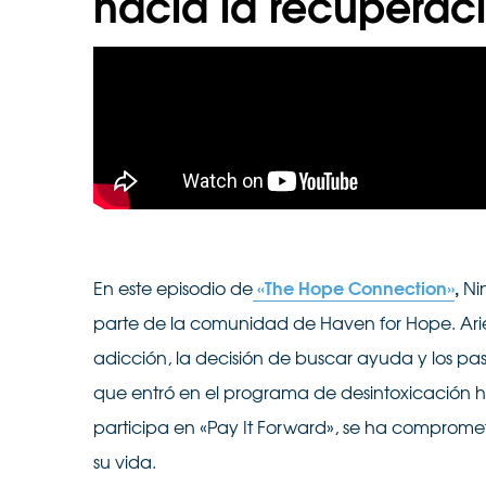
hacia la recuperac
«The Hope Connection»
,
En este episodio de
Nin
parte de la comunidad de Haven for Hope. Arie
adicción, la decisión de buscar ayuda y los p
que entró en el programa de desintoxicación 
participa en «Pay It Forward», se ha compromet
su vida.