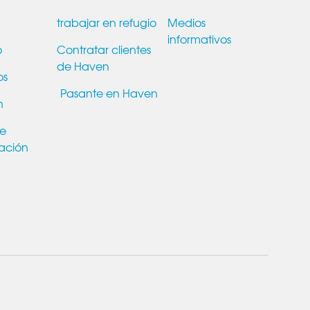
trabajar en refugio
Medios
informativos
o
Contratar clientes
de Haven
os
Pasante en Haven
n
de
ación