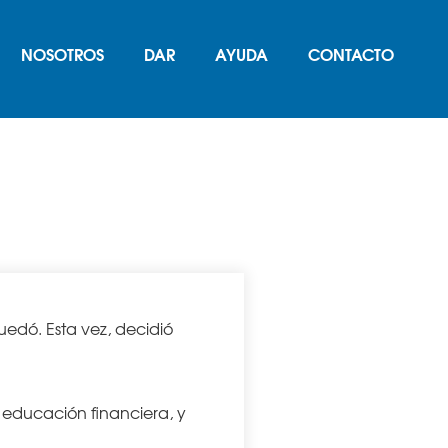
NOSOTROS
DAR
AYUDA
CONTACTO
r años en la calle
edó. Esta vez, decidió
 educación financiera, y