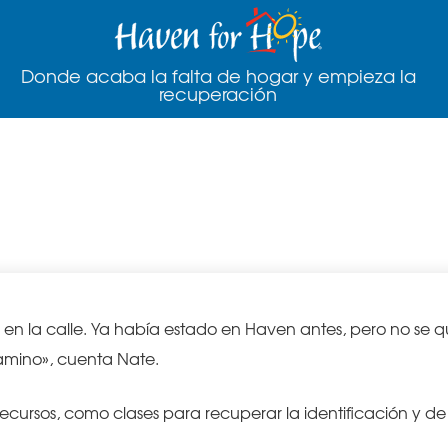
Donde acaba la falta de hogar y empieza la
recuperación
en se muda a un piso tras pasa
n la calle. Ya había estado en Haven antes, pero no se qu
camino», cuenta Nate.
ecursos, como clases para recuperar la identificación y de