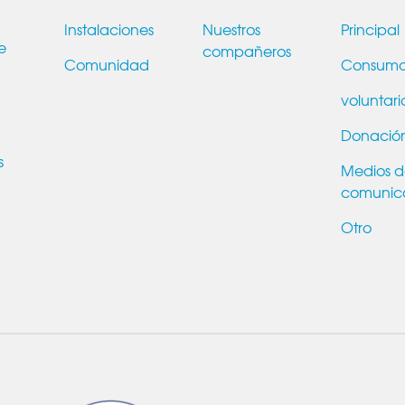
Instalaciones
Nuestros
Principal
e
compañeros
Comunidad
Consum
voluntari
Donació
s
Medios 
comunic
Otro