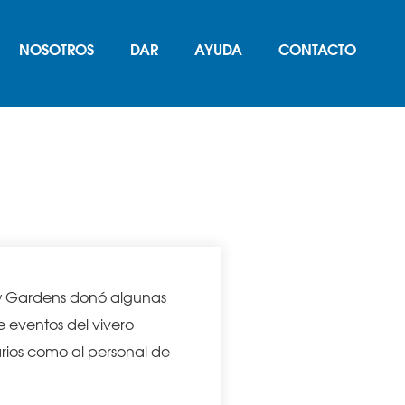
NOSOTROS
DAR
AYUDA
CONTACTO
aven for Hope
ow Gardens donó algunas
e eventos del vivero
rios como al personal de