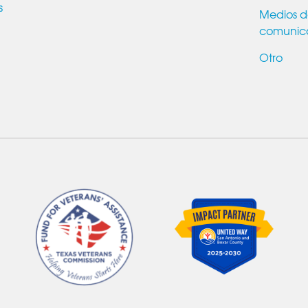
s
Medios 
comunic
Otro