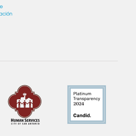
de
ación