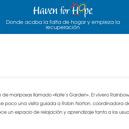
Donde acaba la falta de hogar y empieza la
recuperación
 guardería Rainbow Gardens a H
n de mariposas llamado «Kate’s Garden». El vivero Rainb
ace poco una visita guiada a Robin Norton, coordinadora d
ce un espacio de relajación y aprendizaje tanto a los usua